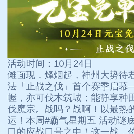
活动时间：10月24日
傩面现，烽烟起，神州大势待君
法「止战之伐」首个赛季启幕
幄，亦可伐木筑城；能静享种
伐魔宗。战吗？战啊！以最热
运！本周#霸气星期五 活动谜
口的应战口号之中！这一战，