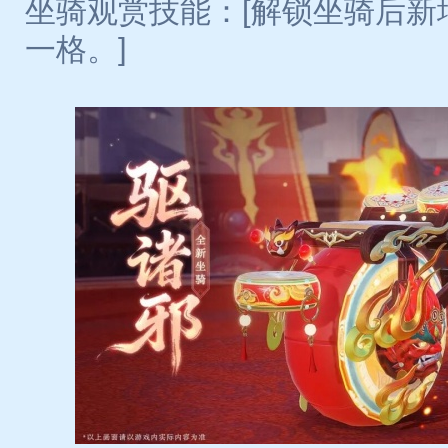
坐骑观赏技能：[解锁坐骑后新
一格。]