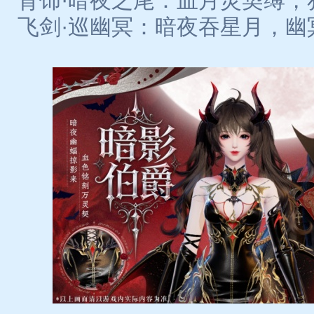
背饰·暗夜之尾：血月灵契缚，
飞剑·巡幽冥：暗夜吞星月，幽