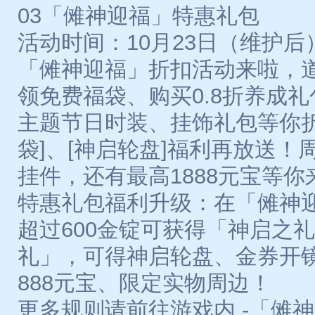
03「傩神迎福」特惠礼包
活动时间：10月23日（维护后）-1
「傩神迎福」折扣活动来啦，
领免费福袋、购买0.8折养成
主题节日时装、挂饰礼包等你折
袋]、[神启轮盘]福利再放送
挂件，还有最高1888元宝等你
特惠礼包福利升级：在「傩神
超过600金锭可获得「神启之
礼」，可得神启轮盘、金券开
888元宝、限定实物周边！
更多规则请前往游戏内 -「傩