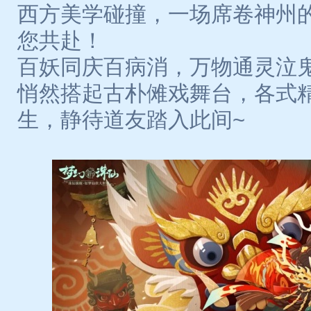
西方美学碰撞，一场席卷神州
您共赴！
百妖同庆百病消，万物通灵泣
悄然搭起古朴傩戏舞台，各式
生，静待道友踏入此间~