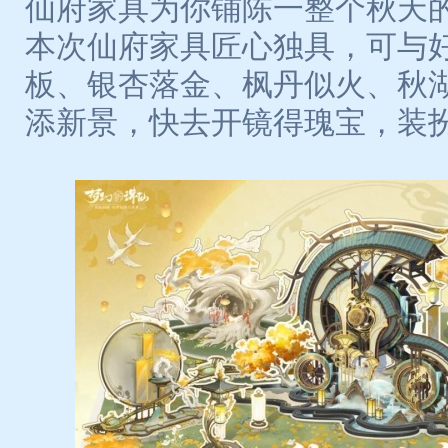
仙府家具为你铺陈一整个秋天
本次仙府家具匠心独具，可与
板、银杏落金、枫丹似火、秋湖
添新景，快去开镜得瑰宝，装