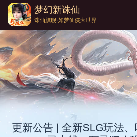
梦幻新诛仙
诛仙旗舰·如梦仙侠大世界
更新公告 | 全新SLG玩