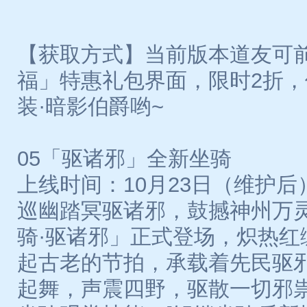
【获取方式】当前版本道友可
福」特惠礼包界面，限时2折
装·暗影伯爵哟~
05「驱诸邪」全新坐骑
上线时间：10月23日（维护后
巡幽踏冥驱诸邪，鼓撼神州万
骑·驱诸邪」正式登场，炽热红
起古老的节拍，承载着先民驱
起舞，声震四野，驱散一切邪