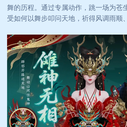
舞的历程。通过专属动作，跳一场为苍
受如何以舞步叩问天地，祈得风调雨顺