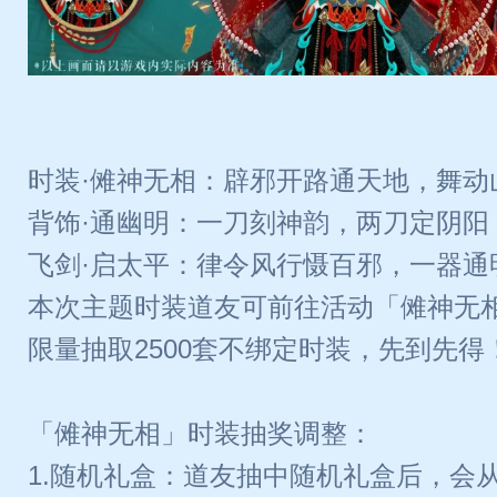
时装·傩神无相：辟邪开路通天地，舞动
背饰·通幽明：一刀刻神韵，两刀定阴阳
飞剑·启太平：律令风行慑百邪，一器通
本次主题时装道友可前往活动「傩神无
限量抽取2500套不绑定时装，先到先得
「傩神无相」时装抽奖调整：
1.随机礼盒：道友抽中随机礼盒后，会