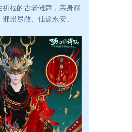
生祈福的古老傩舞，亲身感
、邪祟尽散、仙途永安。