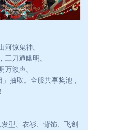
山河惊鬼神。
，三刀通幽明。
明万籁声。
相」抽取。全服共享奖池，
！
从发型、衣衫、背饰、飞剑