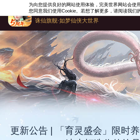
为向您提供良好的网站使用体验，完美世界网站会使
梦幻新诛仙
您同意我们使用
Cookie
。若想了解更多，请阅读我们
诛仙旗舰·如梦仙侠大世界
更新公告 | 「育灵盛会」限时