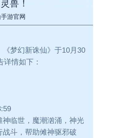
品灵兽！
仙手游官网
《梦幻新诛仙》于10月30
公告详情如下：
:59
傩神临世，魔潮汹涌，神光
行战斗，帮助傩神驱邪破