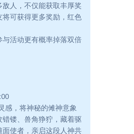
多敌人，不仅能获取丰厚奖
友将可获得更多奖励，红色
参与活动更有概率掉落双倍
00
灵感，将神秘的傩神意象
纹错镂、兽角狰狞，藏着驱
傩面使者，亲启这段人神共