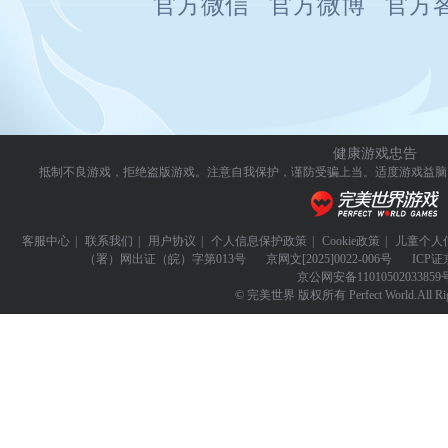
官方微信
官方微博
官方
健康游戏忠告
抵制不良游戏，拒绝盗版游戏。注意自我保护，谨防受骗上当。
适度游戏益脑
客服中心
|
联系我们
|
用户协议
|
个人信息保护政策
|
Cookie政策
|
儿童个人
（署）网出证（皖）字第013号
京网文
[2025]0022-006号
ICP证
京公网安备
11010502033859
© 完美世界 版权所有 Perfect World.All Righ