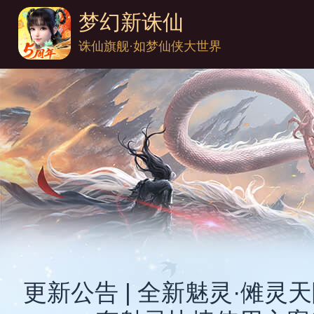
梦幻新诛仙
诛仙旗舰·如梦仙侠大世界
更新公告 | 全新魅灵·傩