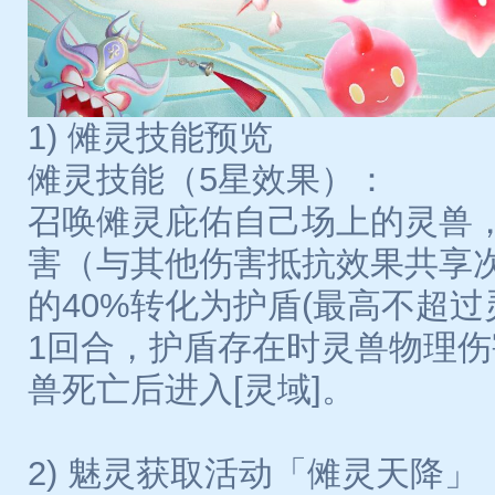
1) 傩灵技能预览
傩灵技能（5星效果）：
召唤傩灵庇佑自己场上的灵兽
害（与其他伤害抵抗效果共享
的40%转化为护盾(最高不超过灵
1回合，护盾存在时灵兽物理伤
兽死亡后进入[灵域]。
2) 魅灵获取活动「傩灵天降」