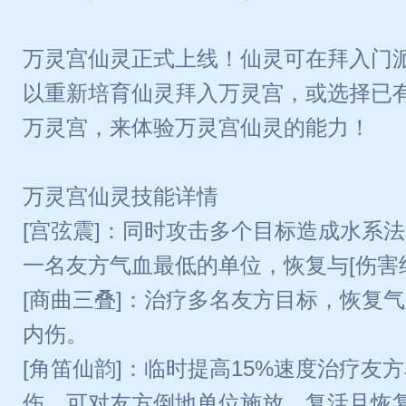
万灵宫仙灵正式上线！仙灵可在拜入门
以重新培育仙灵拜入万灵宫，或选择已有
万灵宫，来体验万灵宫仙灵的能力！
万灵宫仙灵技能详情
[宫弦震]：同时攻击多个目标造成水系
一名友方气血最低的单位，恢复与[伤害
[商曲三叠]：治疗多名友方目标，恢复
内伤。
[角笛仙韵]：临时提高15%速度治疗友
伤。可对友方倒地单位施放，复活且恢