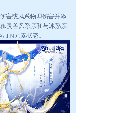
理伤害或风系物理伤害并添
据统御灵兽风系亲和与冰系亲
添加的元素状态。