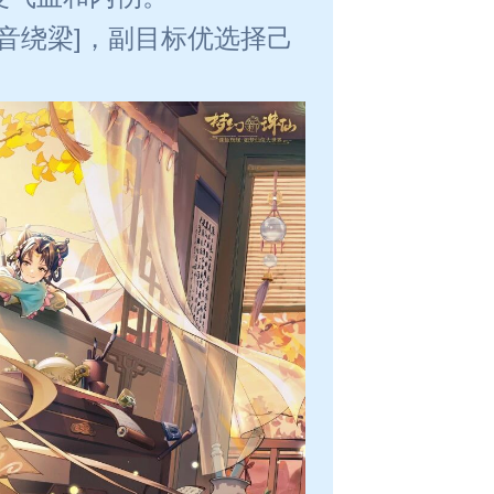
羽音绕梁]，副目标优选择己