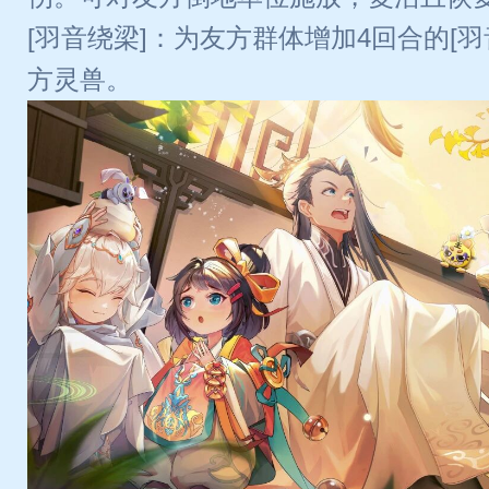
[羽音绕梁]：为友方群体增加4回合的[
方灵兽。