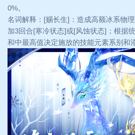
0%。
名词解释：[赐长生]：造成高额冰系物
加3回合[寒冷状态]或[风蚀状态]；根
和中最高值决定施放的技能元素系别和