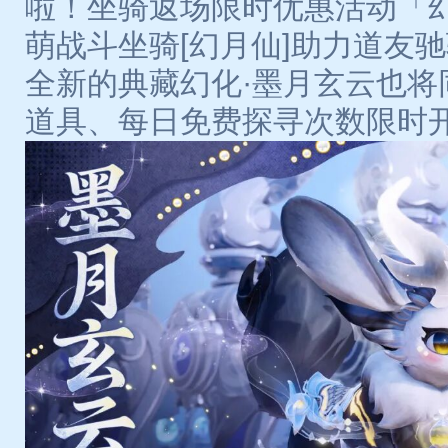
啦！坐骑返场限时优惠活动「
萌战斗坐骑[幻月仙]助力道友
全新的典藏幻化·墨月玄云也将
道具、每日免费探寻次数限时