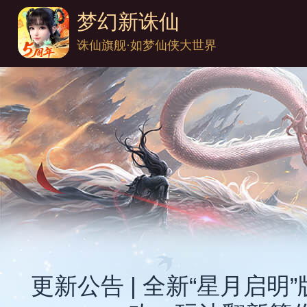
梦幻新诛仙
诛仙旗舰·如梦仙侠大世界
更新公告 | 全新“星月启明