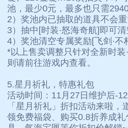
池，最少0元，最多也只需294
2）奖池内已抽取的道具不会
3）抽中[时装·怒海奇航]即可
4）奖池清空专属奖励[飞剑·不
*以上售卖调整只针对全新时装
则请前往游戏内查看。
5.星月祈礼，特惠礼包
活动时间：11月27日维护后-12月
「星月祈礼」折扣活动来啦，
领免费福袋、购买0.8折养成
具、气海宝匣等你折扣价解锁~[