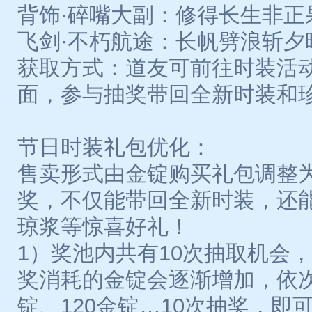
背饰·碎嘴大副：修得长生非正
飞剑·不朽航途：长帆劈浪斩夕
获取方式：道友可前往时装活
面，参与抽奖带回全新时装和
节日时装礼包优化：
售卖形式由金锭购买礼包调整
奖，不仅能带回全新时装，还
琼浆等惊喜好礼！
1）奖池内共有10次抽取机会
奖消耗的金锭会逐渐增加，依次
锭、120金锭…10次抽奖，即