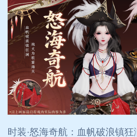
时装·怒海奇航：血帆破浪镇狂