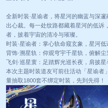
全新时装·星谕者，将星河的幽蓝与深邃
出心裁。每一处纹路都藏着星河的低诉
者，披着宇宙的清冷与璀璨。
时装·星谕者：掌心轨命窥玄象，星河低
背饰·溯星轨：仰观穹宇千星轨，俯解尘
飞剑·巡星寰：足踏辉光巡长夜，肩披星
本次主题时装道友可前往活动「星谕者
量抽取1800套不绑定时装，先到先得！