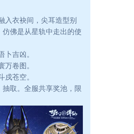
融入衣袂间，尖耳造型别
，仿佛是从星轨中走出的使
语卜吉凶。
寰万卷图。
斗戍苍空。
」抽取。全服共享奖池，限