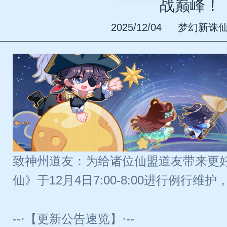
战巅峰！
2025/12/04
梦幻新诛
致神州道友：为给诸位仙盟道友带来更
仙》于12月4日7:00-8:00进行例行
--·【更新公告速览】·--