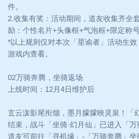
件。
2.收集有奖：活动期间，道友收集齐全
励：个性名片+头像框+气泡框+限定称号+
*以上规则仅对本次「星谕者」活动生效
游戏内查看。
02万骑奔腾，坐骑返场
上线时间：12月4日维护后
玄云泼影尾衔烟，墨月朦朦映灵泉！「
结束，战斗「坐骑·幻月仙」已进入「万
道友可前往「寻机缘」-「万骑奔腾」坐