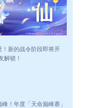
棻！新的战令阶段即将开
友解锁！
巅峰！年度「天命巅峰赛」