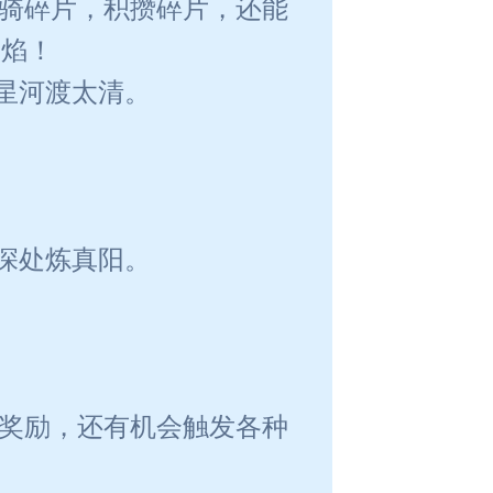
坐骑碎片，积攒碎片，还能
裁焰！
星河渡太清。
深处炼真阳。
厚奖励，还有机会触发各种