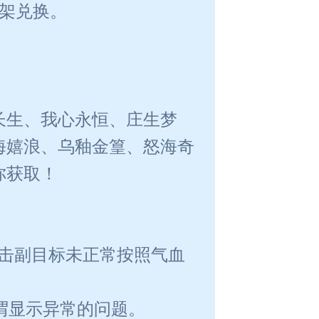
架兑换。
长生、我心永恒、庄生梦
海嬉浪、乌釉金篁、怒海奇
你获取！
攻击副目标未正常按照气血
称谓显示异常的问题。