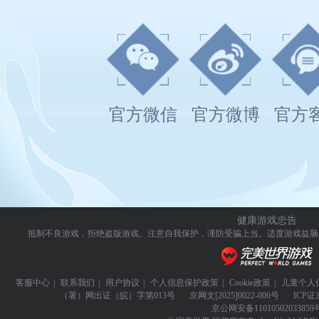
官方微信
官方微博
官方
健康游戏忠告
抵制不良游戏，拒绝盗版游戏。注意自我保护，谨防受骗上当。
适度游戏益脑
客服中心
|
联系我们
|
用户协议
|
个人信息保护政策
|
Cookie政策
|
儿童个人
（署）网出证（皖）字第013号
京网文
[2025]0022-006号
ICP证
京公网安备
11010502033859