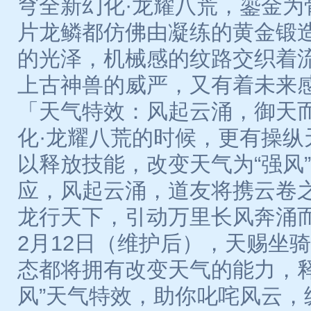
穹全新幻化·龙耀八荒，鎏金为
片龙鳞都仿佛由凝练的黄金锻
的光泽，机械感的纹路交织着
上古神兽的威严，又有着未来
「天气特效：风起云涌，御天
化·龙耀八荒的时候，更有操纵
以释放技能，改变天气为“强风
应，风起云涌，道友将携云卷
龙行天下，引动万里长风奔涌
2月12日（维护后），天赐坐
态都将拥有改变天气的能力，释
风”天气特效，助你叱咤风云，