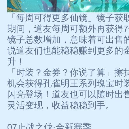
「每周可得更多仙镜」镜子获
期间，道友每周可额外再获得
镜子总数增加，意味着可出售
说道友们也能稳稳赚到更多的
升！
「时装？金券？你说了算」擦
机会获得孔雀明王系列瑰宝时
闪亮登场！道友也可以随时出
灵活变现，收益稳稳到手。
07止战之伐·全新赛季