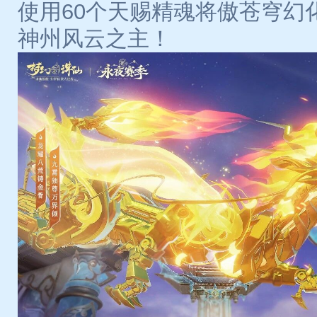
使用60个天赐精魂将傲苍穹幻
神州风云之主！