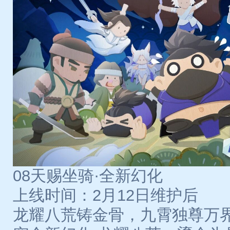
08天赐坐骑·全新幻化
上线时间：2月12日维护后
龙耀八荒铸金骨，九霄独尊万