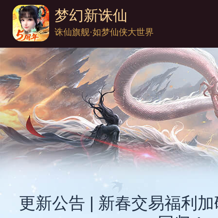
梦幻新诛仙
诛仙旗舰·如梦仙侠大世界
更新公告 | 新春交易福利