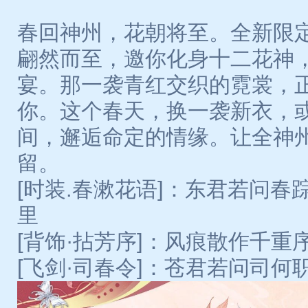
春回神州，花朝将至。全新限
翩然而至，邀你化身十二花神
宴。那一袭青红交织的霓裳，
你。这个春天，换一袭新衣，
间，邂逅命定的情缘。让全神
留。
[时装.春漱花语]：东君若问
里
[背饰·拈芳序]：风痕散作千
[飞剑·司春令]：苍君若问司