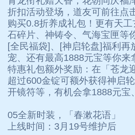
青龙衔礼赠天香，花朝同庆福
折扣活动登场，道友可前往点
购买0.8折养成礼包！更有天
石碎片、神铸令、气海宝匣等
[全民福袋]、[神启轮盘]福利
宠、还有最高1888元宝等你来
特惠礼包额外奖励：在「苍龙
超过600金锭可额外获得神启
开镜符等，有机会拿1888元
05全新时装，「春漱花语」
上线时间：3月19号维护后