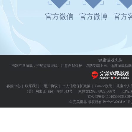
官方微信
官方微博
官方
健康游戏忠告
抵制不良游戏，拒绝盗版游戏。注意自我保护，谨防受骗上当。
适度游戏益脑
客服中心
|
联系我们
|
用户协议
|
个人信息保护政策
|
Cookie政策
|
儿童个人
（署）网出证（皖）字第013号
京网文
[2025]0022-006号
ICP证
京公网安备
11010502033859
© 完美世界 版权所有 Perfect World.All Righ