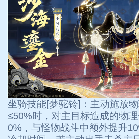
坐骑技能[梦驼铃]：主动施放
≤50%时，对主目标造成的物
0%，与怪物战斗中额外提升1