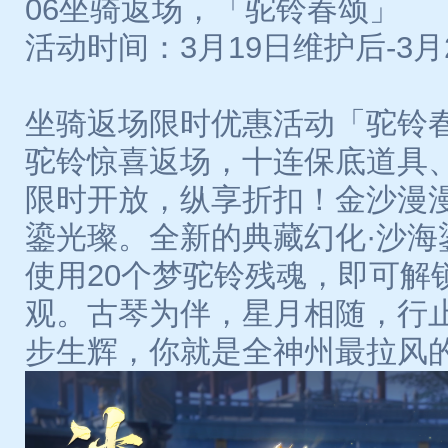
06坐骑返场，「驼铃春颂」
活动时间：3月19日维护后-3月
坐骑返场限时优惠活动「驼铃春
驼铃惊喜返场，十连保底道具
限时开放，纵享折扣！金沙漫
鎏光璨。全新的典藏幻化·沙海
使用20个梦驼铃残魂，即可解
观。古琴为伴，星月相随，行
步生辉，你就是全神州最拉风