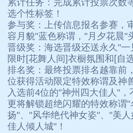
累计任务：完成累计投票次数
选个性标签！
参与奖：上传信息报名参赛，审
容月貌"蓝色称谓，"月夕花晨
晋级奖：海选晋级还送永久"一
限时[花舞人间]衣橱氛围和[自
排名奖：最终投票排名越靠前，
位获得活动限定特效称谓及神
入选前4位的"神州四大佳人"
更将解锁超绝闪耀的特效称谓"
扬"、"风华绝代神女姿"、"美人
佳人倾人城"！