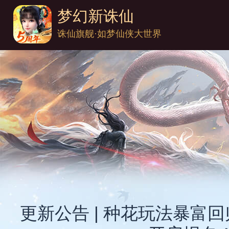
梦幻新诛仙
诛仙旗舰·如梦仙侠大世界
更新公告 | 种花玩法暴富