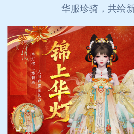
华服珍骑，共绘