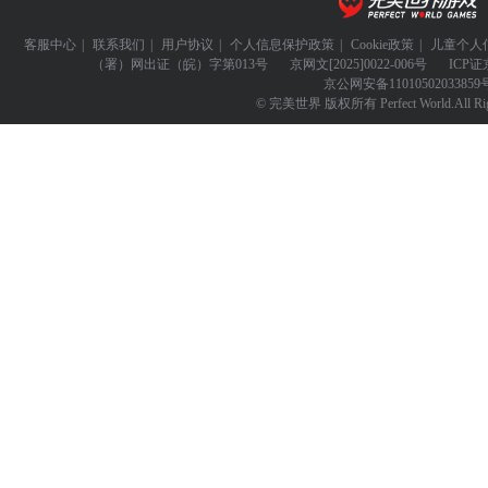
客服中心
|
联系我们
|
用户协议
|
个人信息保护政策
|
Cookie政策
|
儿童个人
（署）网出证（皖）字第013号
京网文
[2025]0022-006号
ICP证
京公网安备
11010502033859
© 完美世界 版权所有 Perfect World.All Righ