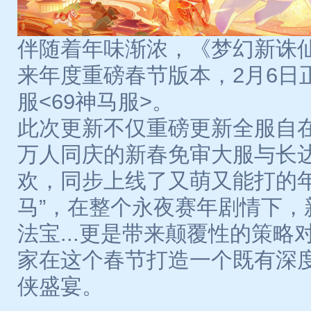
伴随着年味渐浓，《梦幻新诛仙
来年度重磅春节版本，2月6日
服<69神马服>。
此次更新不仅重磅更新全服自
万人同庆的新春免审大服与长达
欢，同步上线了又萌又能打的年
马”，在整个永夜赛年剧情下，新
法宝...更是带来颠覆性的策
家在这个春节打造一个既有深
侠盛宴。