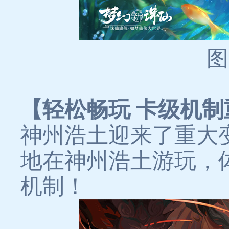
图
【轻松畅玩 卡级机
神州浩土迎来了重大
地在神州浩土游玩，
机制！