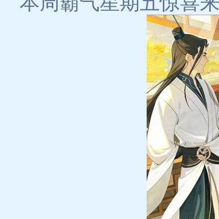
本周霸气星期五惊喜