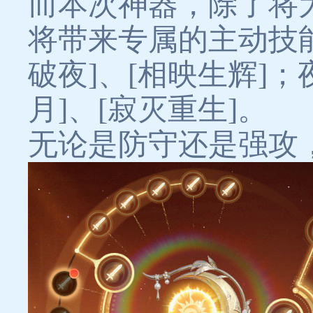
而本次神器，除了将
将带来专属的主动技
破夜]、[相映生辉]
月]、[寂灭重生]。
无论是防守还是强攻