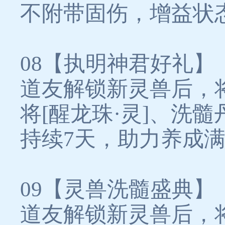
不附带固伤，增益状
08【执明神君好礼】
道友解锁新灵兽后，
将[醒龙珠·灵]、洗
持续7天，助力养成
09【灵兽洗髓盛典】
道友解锁新灵兽后，