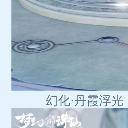
幻化·丹霞浮