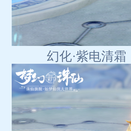
幻化·紫电清