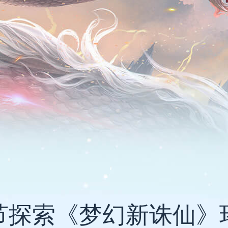
节探索《梦幻新诛仙》