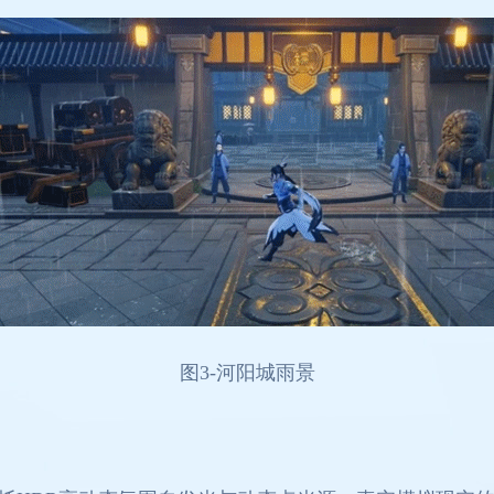
图
3-
河阳城雨景