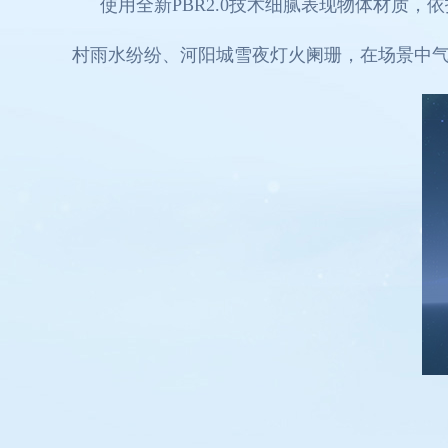
使用全新PBR2.0技术细腻表现物体材质
村雨水纷纷、河阳城雪夜灯火阑珊，在场景中