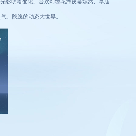
实的光影明暗变化。合欢幻境花海夜幕嫣然、草庙
灵气、隐逸的动态大世界。