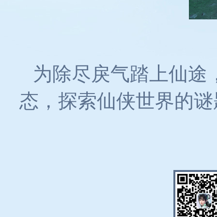
为除尽戾气踏上仙途
态，探索仙侠世界的谜