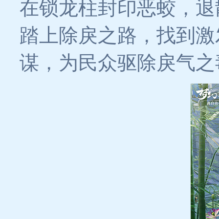
在锁龙柱封印恶蛟，退
踏上除戾之路，找到激
谋，为民众驱除戾气之