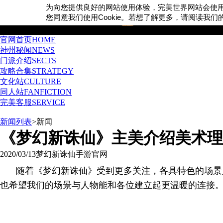
为向您提供良好的网站使用体验，完美世界网站会使
Cookie
您同意我们使用
。若想了解更多，请阅读我们
官网首页
HOME
神州秘闻
NEWS
门派介绍
SECTS
攻略合集
STRATEGY
文化站
CULTURE
同人站
FANFICTION
完美客服
SERVICE
新闻列表
>
新闻
《梦幻新诛仙》主美介绍美术理
2020/03/13
梦幻新诛仙手游官网
随着《梦幻新诛仙》受到更多关注，各具特色的场景
也希望我们的场景与人物能和各位建立起更温暖的连接