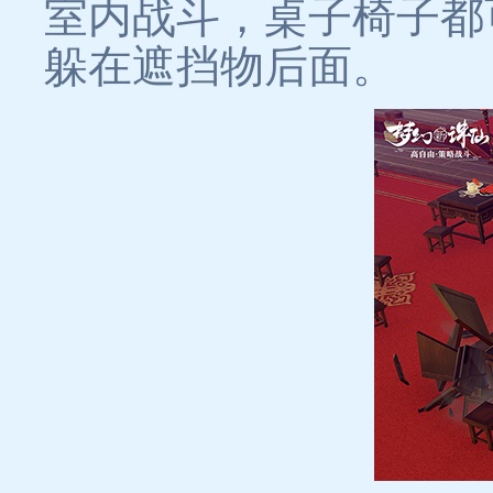
室内战斗，桌子椅子都
躲在遮挡物后面。