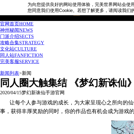
为向您提供良好的网站使用体验，完美世界网站会使
Cookie
您同意我们使用
。若想了解更多，请阅读我们
官网首页
HOME
神州秘闻
NEWS
门派介绍
SECTS
攻略合集
STRATEGY
文化站
CULTURE
同人站
FANFICTION
完美客服
SERVICE
新闻列表
>
新闻
同人圈大触集结 《梦幻新诛仙
2020/04/15
梦幻新诛仙手游官网
让每个人参与游戏的成长，为大家呈现心之所向的仙
事，获得丰厚奖励的同时，你的作品也有机会成为游戏