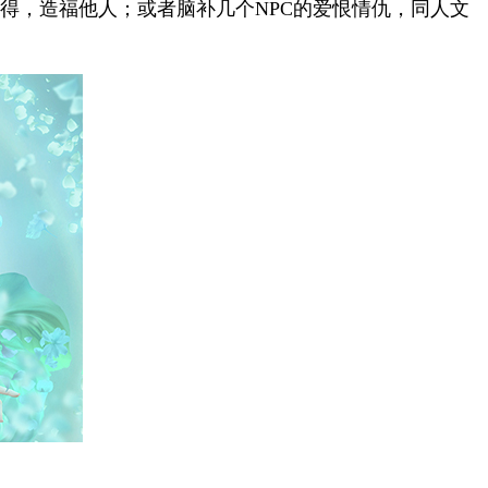
得，造福他人；或者脑补几个NPC的爱恨情仇，同人文