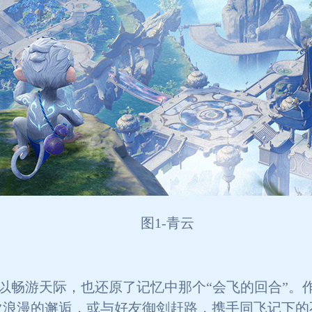
图1-青云
以畅游天际，也还原了记忆中那个“会飞的回合”。
次浪漫的邂逅，或与好友御剑赶路，携手同飞记下的