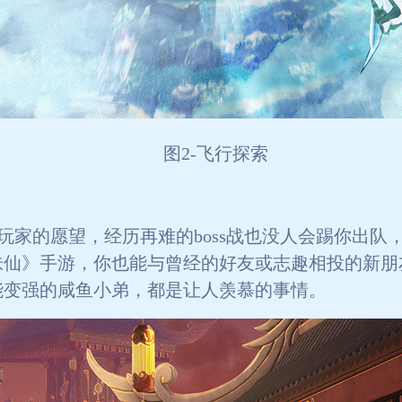
图2-飞行探索
玩家的愿望，经历再难的boss战也没人会踢你出队
仙》手游，你也能与曾经的好友或志趣相投的新朋友
能变强的咸鱼小弟，都是让人羡慕的事情。