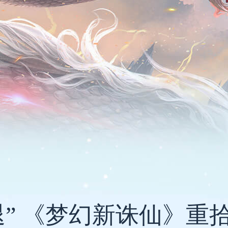
退” 《梦幻新诛仙》重