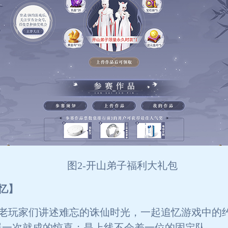
图2-开山弟子福利大礼包
忆】
老玩家们讲述难忘的诛仙时光，一起追忆游戏中的
器一次就成的惊喜；是上线不会差一位的固定队。