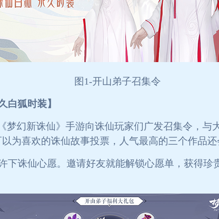
图1-开山弟子召集令
久白狐时装】
，《梦幻新诛仙》手游向诛仙玩家们广发召集令，与
可以为喜欢的诛仙故事投票，人气最高的三个作品还
许下诛仙心愿。邀请好友就能解锁心愿单，获得珍