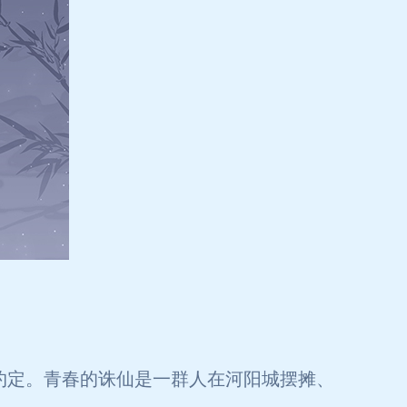
约定。青春的诛仙是一群人在河阳城摆摊、