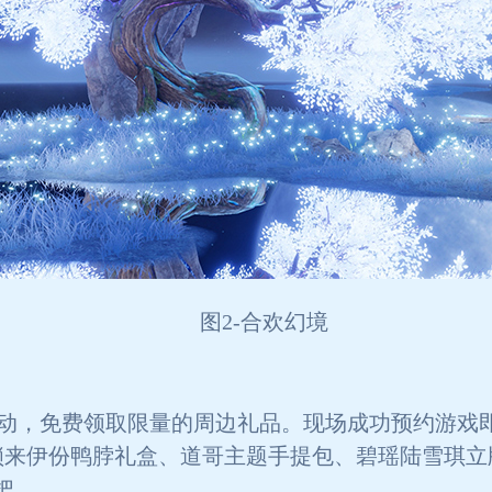
图2-合欢幻境
动，免费领取限量的周边礼品。现场成功预约游戏
来伊份鸭脖礼盒、道哥主题手提包、碧瑶陆雪琪立
把。