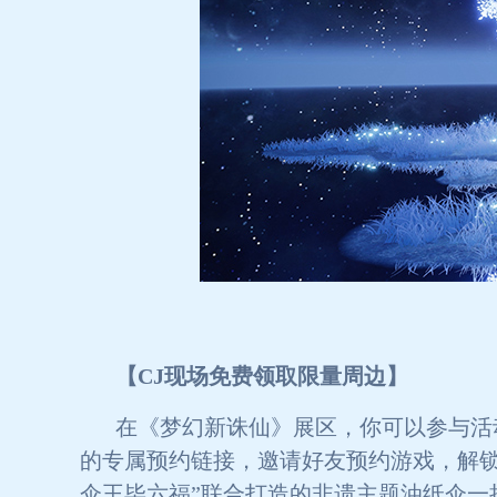
【CJ现场免费领取限量周边】
在《梦幻新诛仙》展区，你可以参与活
的专属预约链接，邀请好友预约游戏，解锁
伞王毕六福”联合打造的非遗主题油纸伞一