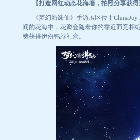
【打造网红动态花海墙，拍照分享获得
《梦幻新诛仙》手游展区位于ChinaJ
间的花海中，花瓣会随着你的靠近而竞相
费获得伊份鸭脖礼盒。