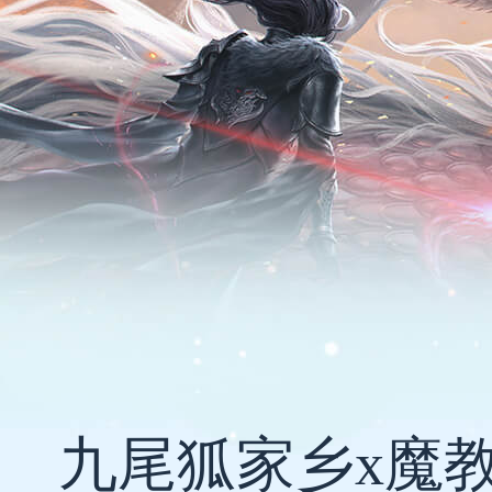
九尾狐家乡x魔