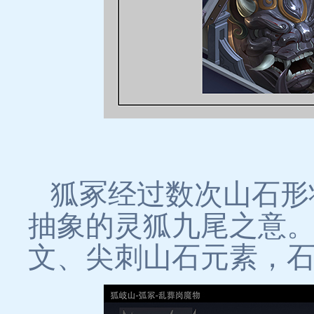
狐冢经过数次山石形
抽象的灵狐九尾之意
文、尖刺山石元素，