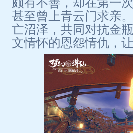
颇有不善，却在第一
甚至曾上青云门求亲
亡沼泽，共同对抗金
文情怀的恩怨情仇，