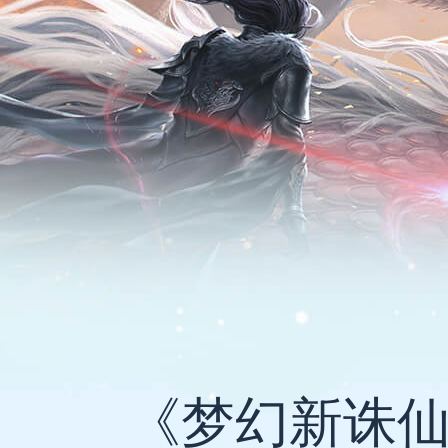
《梦幻新诛