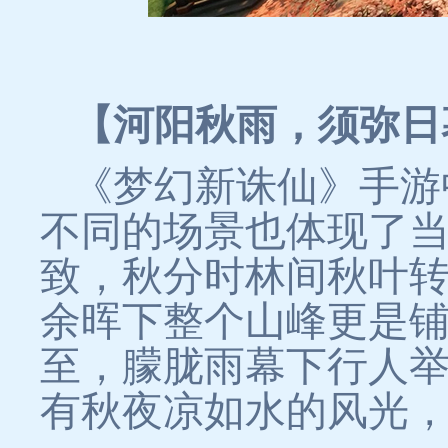
【河阳秋雨，须弥日
《梦幻新诛仙》手游
不同的场景也体现了
致，秋分时林间秋叶
余晖下整个山峰更是
至，朦胧雨幕下行人
有秋夜凉如水的风光