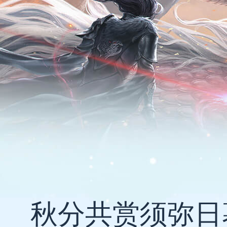
秋分共赏须弥日