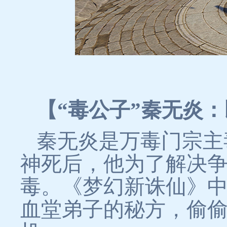
【“毒公子”秦无炎
秦无炎是万毒门宗主
神死后，他为了解决
毒。《梦幻新诛仙》
血堂弟子的秘方，偷