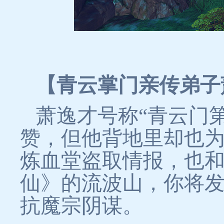
【青云掌门亲传弟子
萧逸才号称“青云门
赞，但他背地里却也为
炼血堂盗取情报，也
仙》的流波山，你将
抗魔宗阴谋。