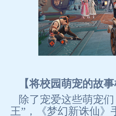
【将校园萌宠的故事
除了宠爱这些萌宠们
王”，《梦幻新诛仙》