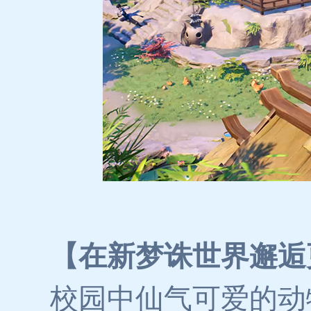
【在新梦诛世界邂逅
校园中仙气可爱的动