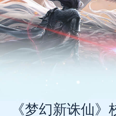
《梦幻新诛仙》校