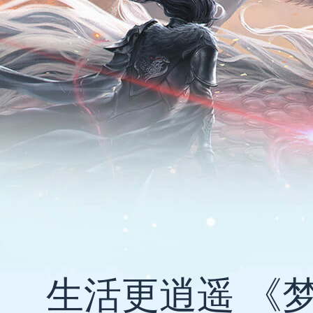
生活更逍遥 《