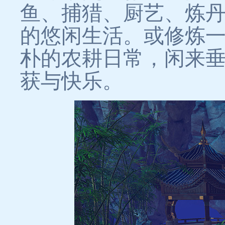
鱼、捕猎、厨艺、炼
的悠闲生活。或修炼一
朴的农耕日常，闲来
获与快乐。