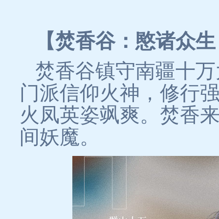
【焚香谷：愍诸众生
焚香谷镇守南疆十万
门派信仰火神，修行
火凤英姿飒爽。焚香
间妖魔。