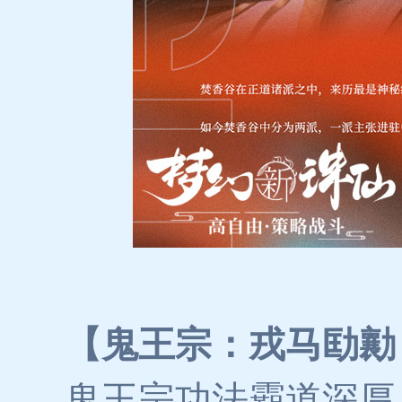
【鬼王宗：戎马劻勷
鬼王宗功法霸道深厚