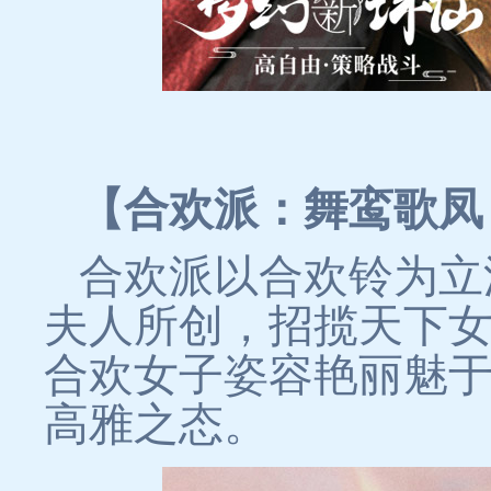
【合欢派：舞鸾歌凤
合欢派以合欢铃为立
夫人所创，招揽天下女
合欢女子姿容艳丽魅
高雅之态。