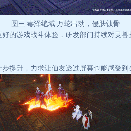
图三 毒泽绝域 万蛇出动，侵肤蚀骨
更好的游戏战斗体验，研发部门持续对灵兽
一步提升，力求让仙友透过屏幕也能感受到