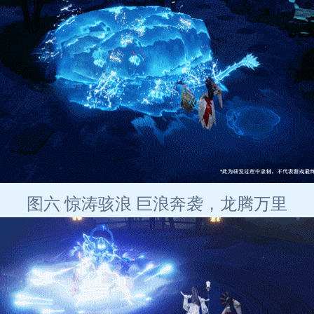
图六 惊涛骇浪 巨浪奔袭，龙腾万里