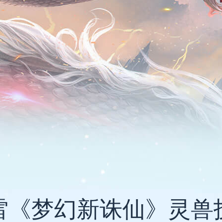
雷《梦幻新诛仙》灵兽