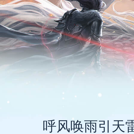
呼风唤雨引天