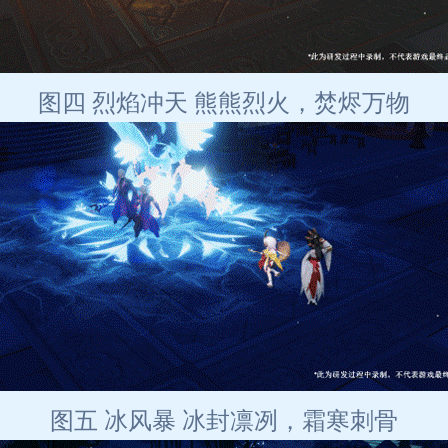
图四 烈焰冲天 熊熊烈火，焚烬万物
图五 冰风暴 冰封凛冽，霜寒刺骨