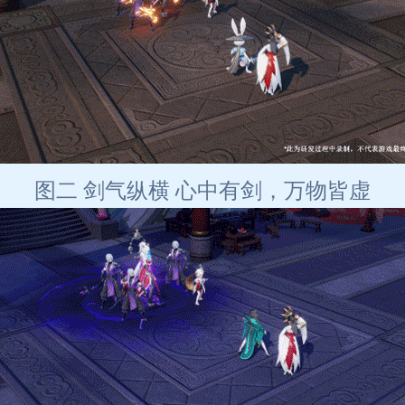
图二 剑气纵横 心中有剑，万物皆虚