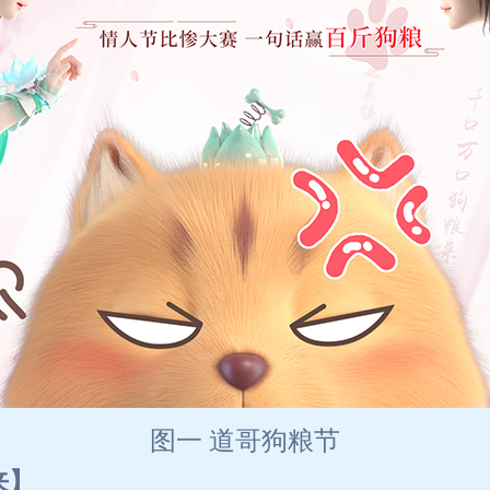
图一 道哥狗粮节
来】