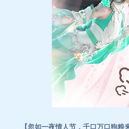
【忽如一夜情人节，千口万口狗粮