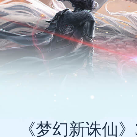
《梦幻新诛仙》3