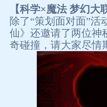
【科学×魔法 梦幻大
除了“策划面对面”活
仙》还邀请了两位神
奇碰撞，请大家尽情