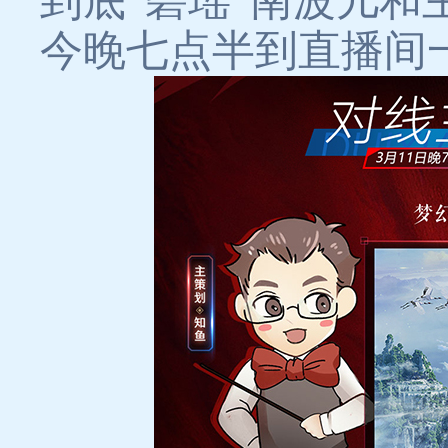
到底“碧瑶”南波儿和
今晚七点半到直播间