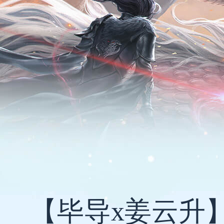
【毕导x姜云升