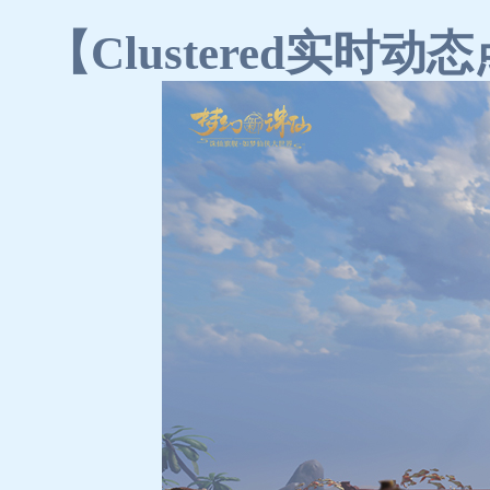
【Clustered实时