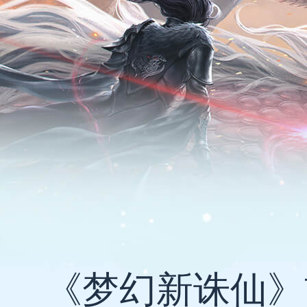
《梦幻新诛仙》