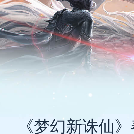
《梦幻新诛仙》