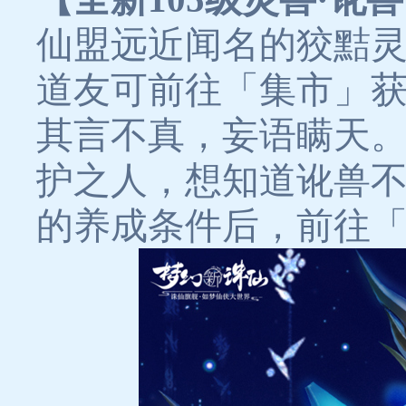
仙盟远近闻名的狡黠灵
道友可前往「集市」获
其言不真，妄语瞒天
护之人，想知道讹兽
的养成条件后，前往「