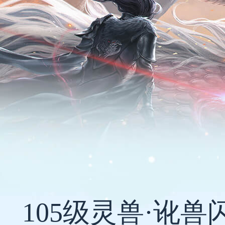
105级灵兽·讹