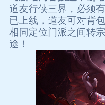
道友行侠三界，必须
已上线，道友可对背
相同定位门派之间转
途！