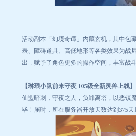
活动副本「幻境奇谭」内藏玄机，其中包
表、障碍道具、高低地形等各类效果为战
出，赋予了角色更多的操作空间，丰富战
【琳琅小鼠前来守夜 105级全新灵兽上线】
仙盟暗刺，守夜之人，负罪离塔，以恶镇魔。
毕！届时，所在服务器开放天数达到375天