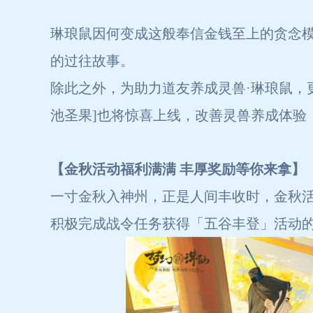
琳琅鼠因何变成这般奉信金钱至上的贪念模
的过往故事。
除此之外，为助力道友养成灵兽·琳琅鼠，
池圣果]也将惊喜上线，改善灵兽养成体验
【金秋活动福利满满 丰厚奖励等你来拿】
一寸金秋入神州，正是人间丰收时，金秋
积极完成战令任务获得「五谷丰登」活动