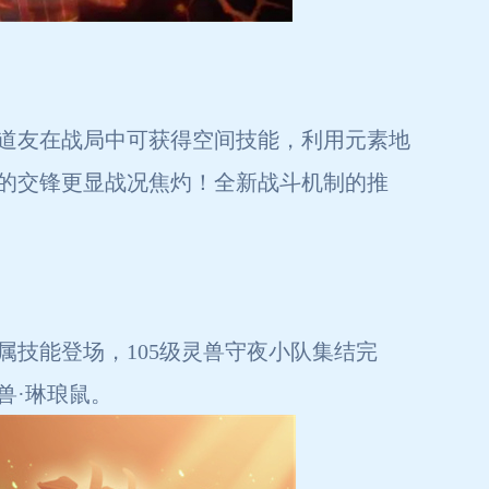
道友在战局中可获得空间技能，利用元素地
的交锋更显战况焦灼！全新战斗机制的推
属技能登场，105级灵兽守夜小队集结完
兽·琳琅鼠。