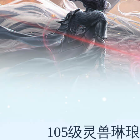
105级灵兽琳