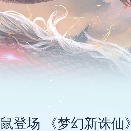
琅鼠登场 《梦幻新诛