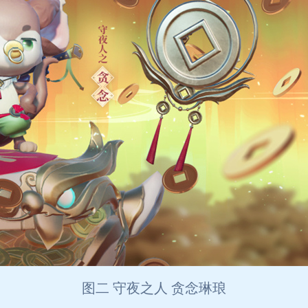
图二 守夜之人 贪念琳琅