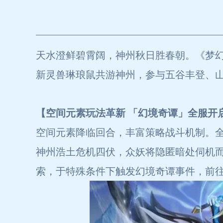
天水澄鲜碧霄阔，神州秋日胜春朝。《梦幻
新灵兽琳琅鼠共游神州，参与五谷丰登、
【空间元素玩法革新 「幻境奇谭」全服开
空间元素降临回合，丰富策略战斗机制。
神州浩土危机四伏，众妖将隐匿暗处伺机而
索，于特殊条件下触发幻境奇谭事件，前