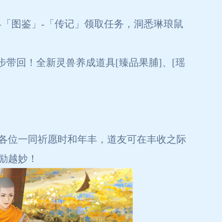
「图鉴」-「传记」领取任务，洞悉琳琅鼠
带回！全新灵兽养成道具[臻品果脯]、[瑶
各位一同祈愿时和年丰，道友可在丰收之际
奖励越妙！