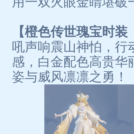
用一双火眼金睛堪破
【橙色传世瑰宝时装
吼声响震山神怕，行
感，白金配色高贵华
姿与威风凛凛之勇！