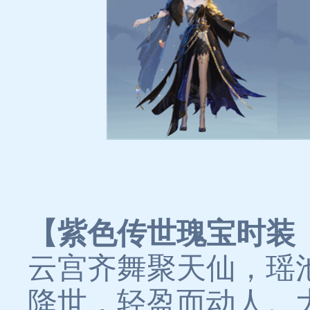
【紫色传世瑰宝时装
云宫齐舞聚天仙，瑶
降世，轻盈而动人。