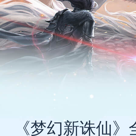
《梦幻新诛仙》