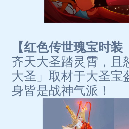
【红色传世瑰宝时装
齐天大圣踏灵霄，且
大圣」取材于大圣宝
身皆是战神气派！