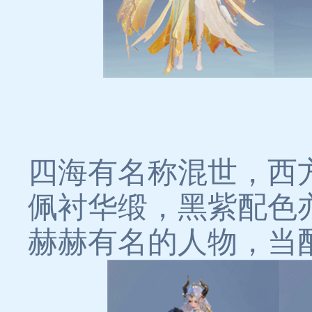
四海有名称混世，西
佩衬华缎，黑紫配色
赫赫有名的人物，当