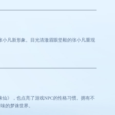
张小凡新形象。目光清澈眉眼坚毅的张小凡重现
诛仙》，也点亮了游戏NPC的性格习惯。拥有不
情味的梦诛世界。