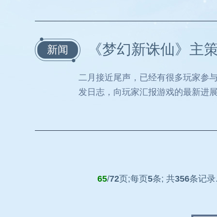
《梦幻新诛仙》主策
新闻
二月接近尾声，已经有很多玩家参
发日志，向玩家汇报游戏的最新进
65
/
72
页;每页
5
条; 共
356
条记录