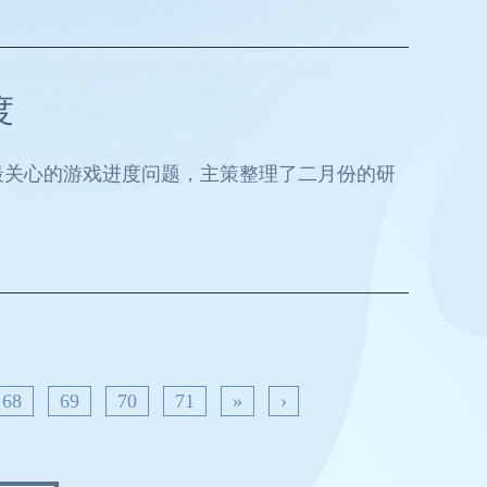
度
最关心的游戏进度问题，主策整理了二月份的研
68
69
70
71
»
›