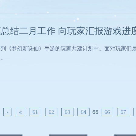
总结二月工作 向玩家汇报游戏进
与到《梦幻新诛仙》手游的玩家共建计划中。面对玩家们
展。
.
‹
«
61
62
63
64
65
66
67