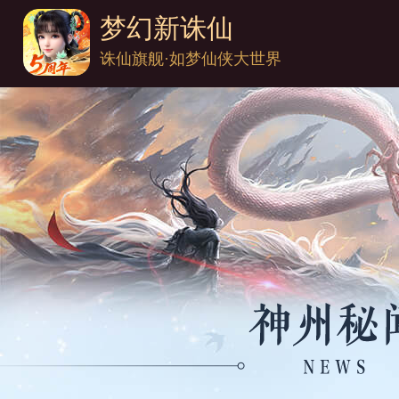
梦幻新诛仙
诛仙旗舰·如梦仙侠大世界