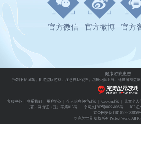
官方微信
官方微博
官方
健康游戏忠告
抵制不良游戏，拒绝盗版游戏。注意自我保护，谨防受骗上当。
适度游戏益脑
客服中心
|
联系我们
|
用户协议
|
个人信息保护政策
|
Cookie政策
|
儿童个人
（署）网出证（皖）字第013号
京网文
[2025]0022-006号
ICP证
京公网安备
11010502033859
© 完美世界 版权所有 Perfect World.All Righ