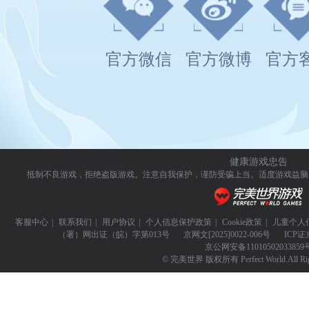
官方微信
官方微博
官方
健康游戏忠告
抵制不良游戏，拒绝盗版游戏。注意自我保护，谨防受骗上当。
适度游戏益脑
客服中心
|
联系我们
|
用户协议
|
个人信息保护政策
|
Cookie政策
|
儿童个人
（署）网出证（皖）字第013号
京网文
[2025]0022-006号
ICP证
京公网安备
11010502033859
© 完美世界 版权所有 Perfect World.All Righ