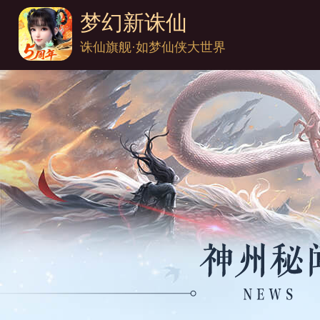
梦幻新诛仙
诛仙旗舰·如梦仙侠大世界