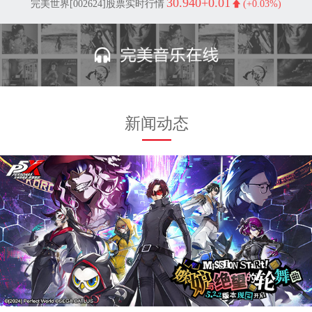
30.940
+0.01
完美世界[002624]股票实时行情
(+0.03%)
新闻动态