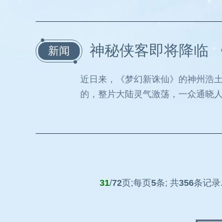
神秘侠客即将降临 
新闻
近日来，《梦幻新诛仙》的神州浩
的，整片大陆灵气激荡，一众通晓
31
/
72
页;每页
5
条; 共
356
条记录