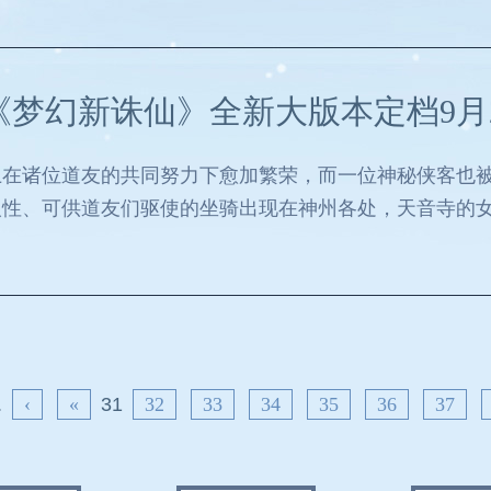
《梦幻新诛仙》全新大版本定档9月
土在诸位道友的共同努力下愈加繁荣，而一位神秘侠客也
人性、可供道友们驱使的坐骑出现在神州各处，天音寺的
.
‹
«
31
32
33
34
35
36
37