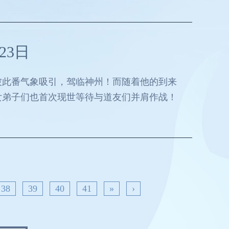
23日
被此番气象吸引，驾临神州！而随着他的到来
女弟子们也首次现世等待与道友们并肩作战！
38
39
40
41
»
›