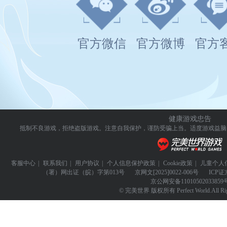
官方微信
官方微博
官方
健康游戏忠告
抵制不良游戏，拒绝盗版游戏。注意自我保护，谨防受骗上当。
适度游戏益脑
客服中心
|
联系我们
|
用户协议
|
个人信息保护政策
|
Cookie政策
|
儿童个人
（署）网出证（皖）字第013号
京网文
[2025]0022-006号
ICP证
京公网安备
11010502033859
© 完美世界 版权所有 Perfect World.All Righ