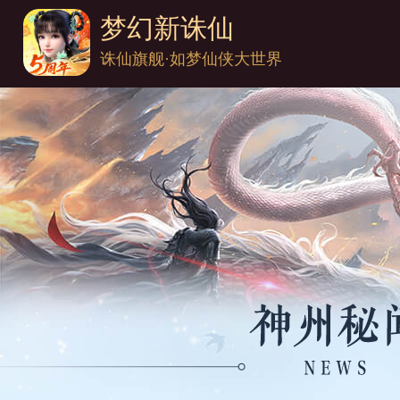
梦幻新诛仙
诛仙旗舰·如梦仙侠大世界